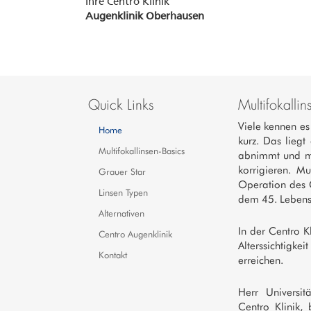
Ihre Centro Klinik
Augenklinik Oberhausen
Quick Links
Multifokalli
Viele kennen e
Home
kurz. Das liegt
Multifokallinsen-Basics
abnimmt und ma
korrigieren. M
Grauer Star
Operation des G
Linsen Typen
dem 45. Lebensj
Alternativen
In der Centro K
Centro Augenklinik
Alterssichtigke
Kontakt
erreichen.
Herr Universit
Centro Klinik, 