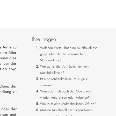
Ihre Fragen
e Arme zu
Welchen Vorteil hat eine Multifokallinse
ndem Alter
gegenüber der herkömmlichen
nnen dies
Standardlinse?
e bei der
Wie gut ist die Verträglichkeit von
it ab etwa
Multifokallinsen?
Ist eine Multifokallinse im Auge zu
spüren?
ndlung der
Wann darf ich nach der Operation
andlung zu
wieder Autofahren oder Arbeiten?
Wie läuft eine Multifokallinsen-OP ab?
ünder der
Müssen Multifokallinsen irgendwann
linsen und