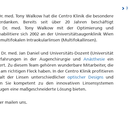
Dr. med. Tony Walkow hat die Centro Klinik die besondere
verdanken. Bereits seit über 20 Jahren beschäftigt
ien) Dr. med. Tony Walkow mit der Optimierung und
bilitiere sich 2002 an der Universitätsaugenklinik Wien
ultifokalen Intraokularlinsen (Multifokallinsen).
, Dr. med. Jan Daniel und Universitäts-Dozent (Universität
rfahrungen in der Augenchirurgie und
Anästhesie
ein
ert. Zu diesem Team gehören wunderbare Mitarbeiter, die
 richtigen Fleck haben. In der Centro Klinik profitieren
alt der Linsen unterschiedlicher
optischer Designs
und
nnen Sie kompetent zu den innovativen Linsensystemen
Augen eine maßgeschneiderte Lösung bieten.
er mailen uns.