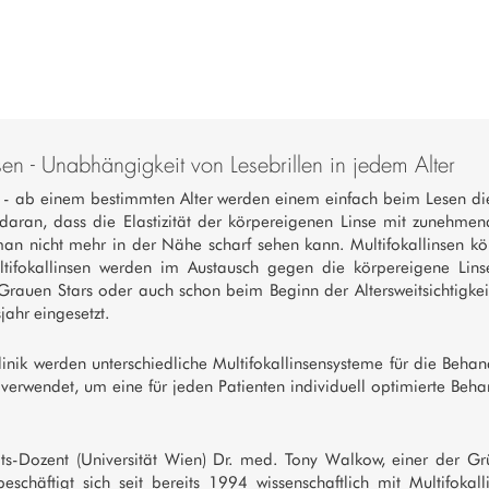
nsen - Unabhängigkeit von Lesebrillen in jedem Alter
s - ab einem bestimmten Alter werden einem einfach beim Lesen di
 daran, dass die Elastizität der körpereigenen Linse mit zunehme
n nicht mehr in der Nähe scharf sehen kann. Multifokallinsen kö
ultifokallinsen werden im Austausch gegen die körpereigene Lins
rauen Stars oder auch schon beim Beginn der Altersweitsichtigke
ahr eingesetzt.
linik werden unterschiedliche Multifokallinsensysteme für die Beha
it verwendet, um eine für jeden Patienten individuell optimierte Beh
äts-Dozent (Universität Wien) Dr. med. Tony Walkow, einer der Gr
beschäftigt sich seit bereits 1994 wissenschaftlich mit Multifokal